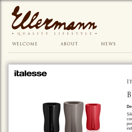
WELCOME
ABOUT
NEWS
I
B
De
Sil
con
pos
ind