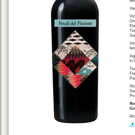
ele
Va
Vi
Or
Ele
Tre
Soi
Vin
fer
Agi
in 
Tas
Fla
Pai
Al
Se
Pro
Re
Gr
Al