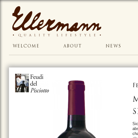
WELCOME
ABOUT
NEWS
F
M
S
Sic
abs
cha