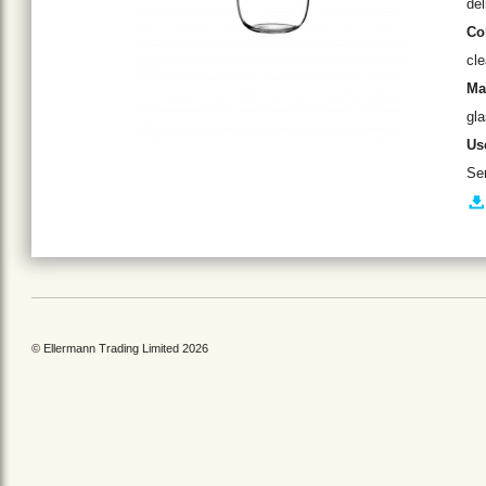
del
Co
cle
Ma
gl
Us
Ser
© Ellermann Trading Limited 2026