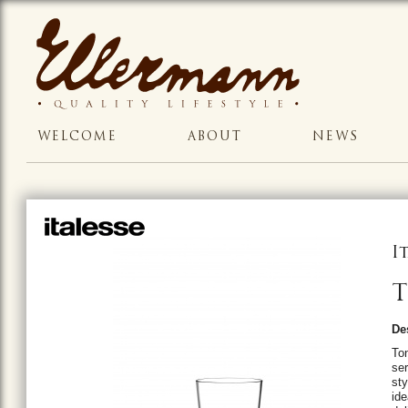
WELCOME
ABOUT
NEWS
I
T
De
Ton
ser
sty
ide