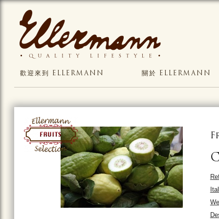
歡迎來到 ELLERMANN
關於 ELLERMANN
F
Ref
Ita
Wei
Des