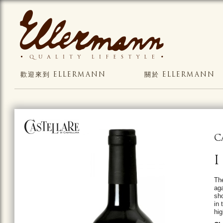
歡迎來到 ELLERMANN
關於 ELLERMANN
C
I
The
aga
sho
in 
hig