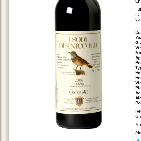
Cha
Ful
ric
cur
De
Ye
Gr
Vi
Ma
Ag
Bo
Ty
Ha
He
Vi
Pl
Ag
Al
Bot
Re
Gr
Ma
Al