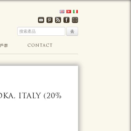
戶群
CONTACT
A, ITALY (20%