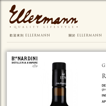
歡迎來到 ELLERMANN
關於 ELLERMANN
G
R
DE
giv
IN
AP