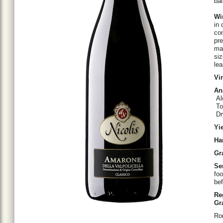
ba
Wi
in 
con
pre
ma
siz
lea
Vi
An
Al
Tot
Dry
Yi
Ha
Gr
Se
foo
bef
Re
Gr
Ro