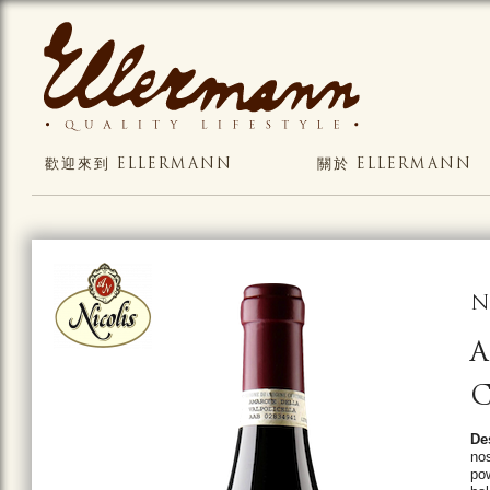
歡迎來到 ELLERMANN
關於 ELLERMANN
N
A
C
De
nos
pow